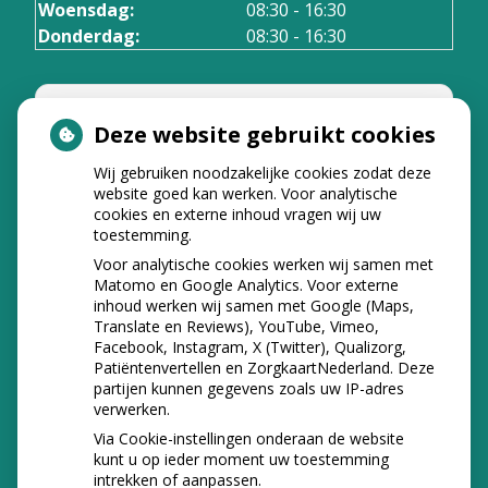
Woensdag:
08:30 - 16:30
Donderdag:
08:30 - 16:30
Deze website gebruikt cookies
Wij gebruiken noodzakelijke cookies zodat deze
U heeft geen toestemming gegeven
website goed kan werken. Voor analytische
voor
externe inhoud
die nodig is om
cookies en externe inhoud vragen wij uw
dit te zien.
toestemming.
Cookie-instellingen wijzigen
Voor analytische cookies werken wij samen met
Matomo en Google Analytics. Voor externe
inhoud werken wij samen met Google (Maps,
Translate en Reviews), YouTube, Vimeo,
Facebook, Instagram, X (Twitter), Qualizorg,
NIEUWS
Patiëntenvertellen en ZorgkaartNederland. Deze
partijen kunnen gegevens zoals uw IP-adres
Let op: valse Infomedics-mails over
verwerken.
openstaande rekening
Via Cookie-instellingen onderaan de website
kunt u op ieder moment uw toestemming
intrekken of aanpassen.