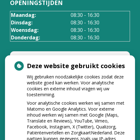
OPENINGSTIJDEN
Maandag:
08:30 - 16:30
Dinsdag:
08:30 - 16:30
Woensdag:
08:30 - 16:30
Donderdag:
08:30 - 16:30
Deze website gebruikt cookies
Wij gebruiken noodzakelijke cookies zodat deze
U heeft geen toestemming gegeven
website goed kan werken. Voor analytische
voor
externe inhoud
die nodig is om
cookies en externe inhoud vragen wij uw
dit te zien.
toestemming.
Cookie-instellingen wijzigen
Voor analytische cookies werken wij samen met
Matomo en Google Analytics. Voor externe
inhoud werken wij samen met Google (Maps,
Translate en Reviews), YouTube, Vimeo,
Facebook, Instagram, X (Twitter), Qualizorg,
NIEUWS
Patiëntenvertellen en ZorgkaartNederland. Deze
partijen kunnen gegevens zoals uw IP-adres