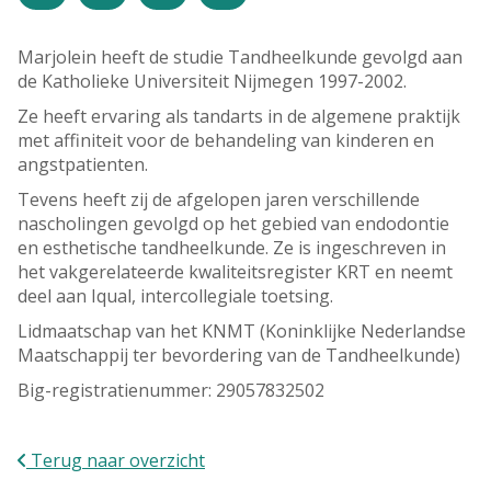
M
D
W
D
a
i
o
o
a
n
e
n
Marjolein heeft de studie Tandheelkunde gevolgd aan
n
s
n
d
de Katholieke Universiteit Nijmegen 1997-2002.
d
d
s
e
Ze heeft ervaring als tandarts in de algemene praktijk
a
a
d
r
met affiniteit voor de behandeling van kinderen en
g
g
a
d
angstpatienten.
g
a
g
Tevens heeft zij de afgelopen jaren verschillende
nascholingen gevolgd op het gebied van endodontie
en esthetische tandheelkunde. Ze is ingeschreven in
het vakgerelateerde kwaliteitsregister KRT en neemt
deel aan Iqual, intercollegiale toetsing.
Lidmaatschap van het KNMT (Koninklijke Nederlandse
Maatschappij ter bevordering van de Tandheelkunde)
Big-registratienummer: 29057832502
Terug naar overzicht